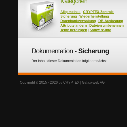
Kategorien
Allgemeines
|
CRYPTEX-Zentrale
Sicherung
|
Wiederherstellung
Datenbankverwaltung
|
DB-Auslastung
Attribute ändern
|
Dateien umbenennen
Temp bereinigen
|
Software-Info
Dokumentation -
Sicherung
Der Inhalt dieser Dokumentation folgt demnächst ...
Copyright © 2015 - 2026 by CRYPTEX | Galaxyweb AG